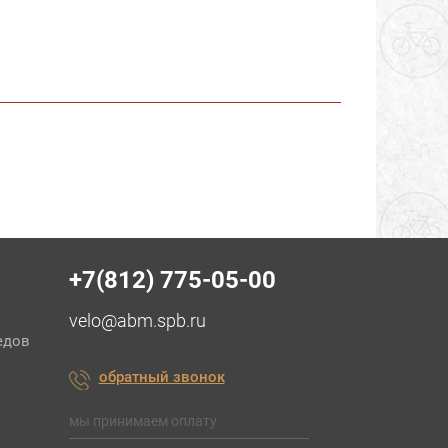
+7(812) 775-05-00
velo@abm.spb.ru
едов
обратный звонок
мы принимаем оплату