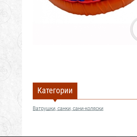
Категории
Ватрушки, санки, сани-коляски