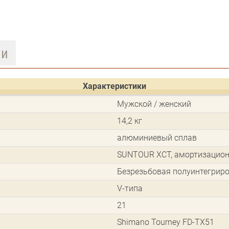
ии
Характеристики
Мужской / женский
14,2 кг
алюминиевый сплав
SUNTOUR XCT, амортизацио
Безрезьбовая полуинтегрир
V-типа
21
Shimano Tourney FD-TX51