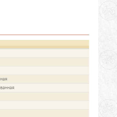
нная
ованная