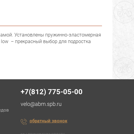
й рамой. Установлены пружинно-эластомерная
0 low – прекрасный выбор для подростка
+7(812) 775-05-00
velo@abm.spb.ru
едов
обратный звонок
мы принимаем оплату