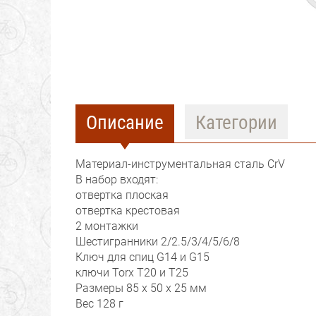
Описание
Категории
Материал-инструментальная сталь CrV
В набор входят:
отвертка плоская
отвертка крестовая
2 монтажки
Шестигранники 2/2.5/3/4/5/6/8
Ключ для спиц G14 и G15
ключи Torx Т20 и T25
Размеры 85 х 50 х 25 мм
Вес 128 г